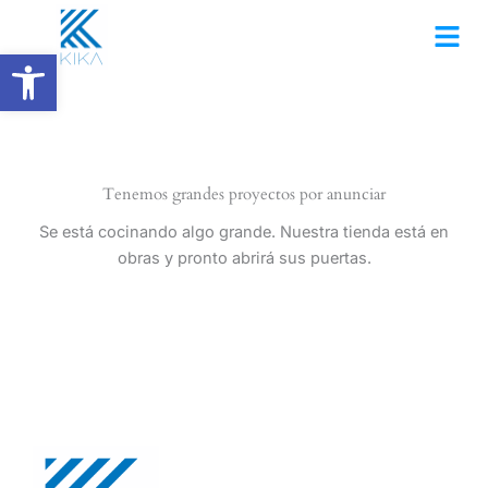
Ir
al
Abrir barra de herramientas
contenido
Tenemos grandes proyectos por anunciar
Se está cocinando algo grande. Nuestra tienda está en
obras y pronto abrirá sus puertas.