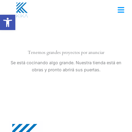
Ir
al
Abrir barra de herramientas
contenido
Tenemos grandes proyectos por anunciar
Se está cocinando algo grande. Nuestra tienda está en
obras y pronto abrirá sus puertas.