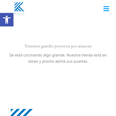
Ir
al
Abrir barra de herramientas
contenido
Tenemos grandes proyectos por anunciar
Se está cocinando algo grande. Nuestra tienda está en
obras y pronto abrirá sus puertas.