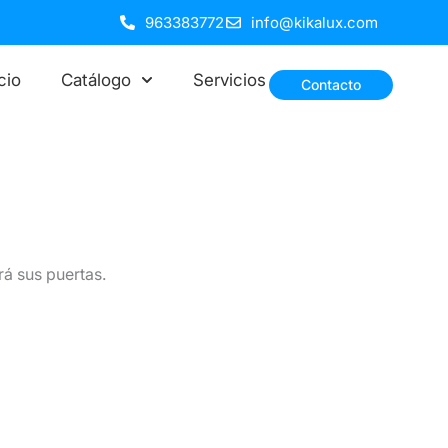
963383772
info@kikalux.com
icio
Catálogo
Servicios
Contacto
rá sus puertas.