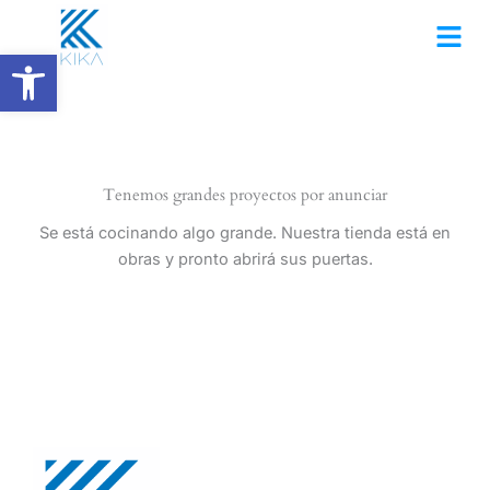
Ir
al
Abrir barra de herramientas
contenido
Tenemos grandes proyectos por anunciar
Se está cocinando algo grande. Nuestra tienda está en
obras y pronto abrirá sus puertas.