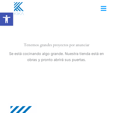
Ir
al
Abrir barra de herramientas
contenido
Tenemos grandes proyectos por anunciar
Se está cocinando algo grande. Nuestra tienda está en
obras y pronto abrirá sus puertas.