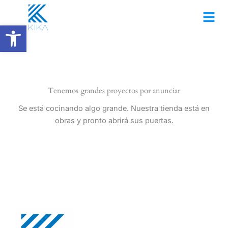
Ir
al
Abrir barra de herramientas
contenido
Tenemos grandes proyectos por anunciar
Se está cocinando algo grande. Nuestra tienda está en
obras y pronto abrirá sus puertas.