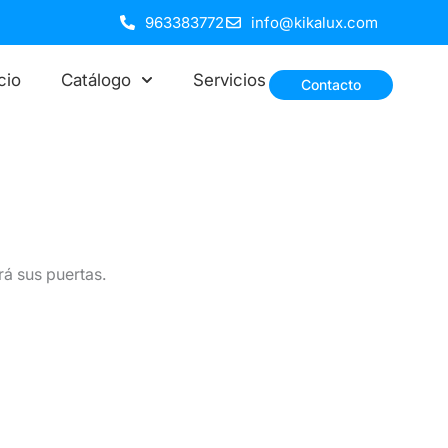
963383772
info@kikalux.com
icio
Catálogo
Servicios
Contacto
rá sus puertas.