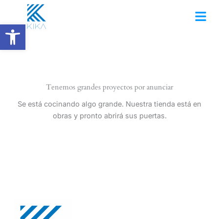
Ir
al
Abrir barra de herramientas
contenido
Tenemos grandes proyectos por anunciar
Se está cocinando algo grande. Nuestra tienda está en
obras y pronto abrirá sus puertas.