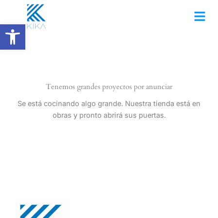
Ir
al
Abrir barra de herramientas
contenido
Tenemos grandes proyectos por anunciar
Se está cocinando algo grande. Nuestra tienda está en
obras y pronto abrirá sus puertas.