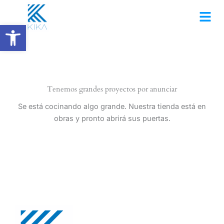
Ir
al
Abrir barra de herramientas
contenido
Tenemos grandes proyectos por anunciar
Se está cocinando algo grande. Nuestra tienda está en
obras y pronto abrirá sus puertas.