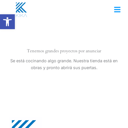
Ir
al
Abrir barra de herramientas
contenido
Tenemos grandes proyectos por anunciar
Se está cocinando algo grande. Nuestra tienda está en
obras y pronto abrirá sus puertas.