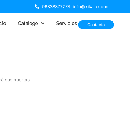
963383772
info@kikalux.com
icio
Catálogo
Servicios
Contacto
rá sus puertas.