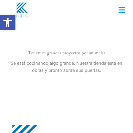
Ir
al
Abrir barra de herramientas
contenido
Tenemos grandes proyectos por anunciar
Se está cocinando algo grande. Nuestra tienda está en
obras y pronto abrirá sus puertas.