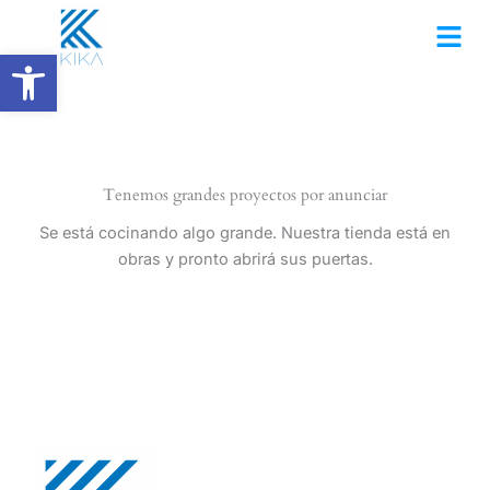
Ir
al
Abrir barra de herramientas
contenido
Tenemos grandes proyectos por anunciar
Se está cocinando algo grande. Nuestra tienda está en
obras y pronto abrirá sus puertas.