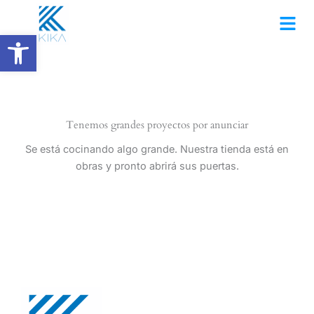
Ir
al
Abrir barra de herramientas
contenido
Tenemos grandes proyectos por anunciar
Se está cocinando algo grande. Nuestra tienda está en
obras y pronto abrirá sus puertas.