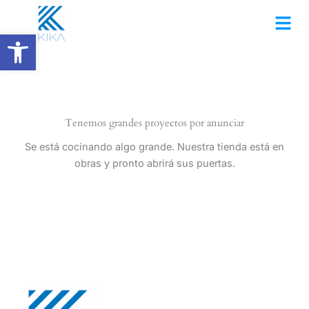
Ir
al
Abrir barra de herramientas
contenido
Tenemos grandes proyectos por anunciar
Se está cocinando algo grande. Nuestra tienda está en
obras y pronto abrirá sus puertas.